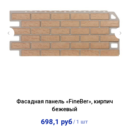
ич
Фасадная панель «FineBer», кирпич
Ф
бежевый
698,1
руб
/
1 шт