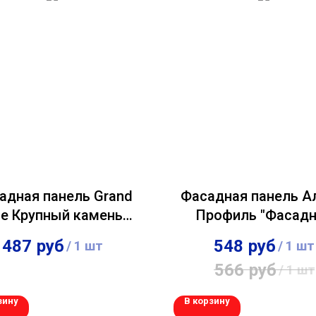
адная панель Grand
Фасадная панель А
ne Крупный камень
Профиль "Фасадн
тандарт бежевая
плитка" Златол
487
руб
548
руб
/
1 шт
/
1 шт
566
руб
/
1 шт
зину
В корзину