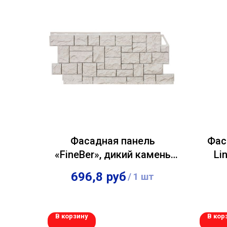
Фасадная панель
Фас
«FineBer», дикий камень
Li
мелованный белый
С
696,8
руб
/
1 шт
В корзину
В кор