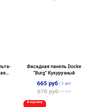
льта-
Фасадная панель Docke
ая
"Burg" Кукурузный
ит
665
руб
/
1 шт
670
руб
/
1 шт
В корзину