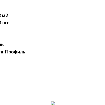
3 м2
0 шт
нь
та-Профиль