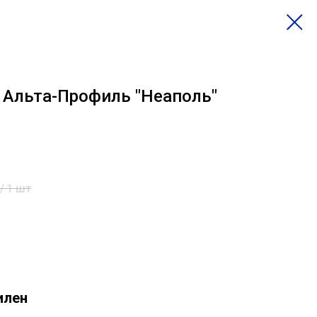
 Альта-Профиль "Неаполь"
/
1 шт
илен