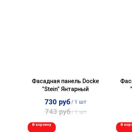
Фасадная панель Docke
Фас
"Stein" Янтарный
730
руб
/
1 шт
743
руб
/
1 шт
В корзину
В кор