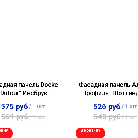
адная панель Docke
Фасадная панель А
"Dufour" Инсбрук
Профиль "Шотланд
Бежевый
575
руб
526
руб
/
1 шт
/
1 шт
561
руб
540
руб
/
1 шт
/
1 шт
зину
В корзину