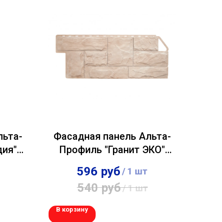
льта-
Фасадная панель Альта-
ия"
Профиль "Гранит ЭКО"
Кремовый
596
руб
/
1 шт
540
руб
/
1 шт
В корзину