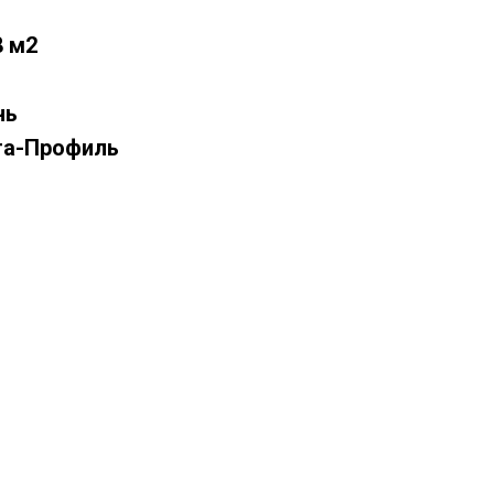
8 м2
нь
та-Профиль