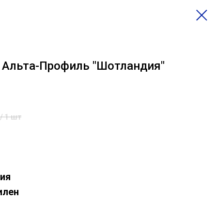
 Альта-Профиль "Шотландия"
/
1 шт
ия
илен