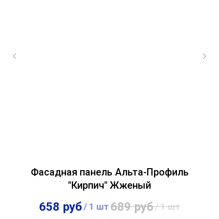
й
Фасадная панель Альта-Профиль
Ф
"Кирпич" Жженый
658
руб
689
руб
/
1 шт
/
1 шт