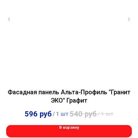
Фасадная панель Альта-Профиль "Гранит
Ф
ЭКО" Графит
596
руб
540
руб
/
1 шт
/
1 шт
В корзину