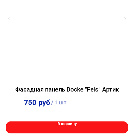
Фасадная панель Docke "Fels" Артик
Ф
750
руб
706
руб
/
1 шт
/
1 шт
В корзину