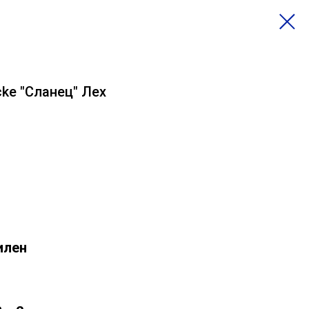
ke "Сланец" Лех
б
илен