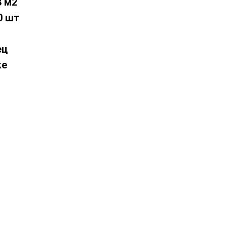
8 м2
0 шт
ец
ke