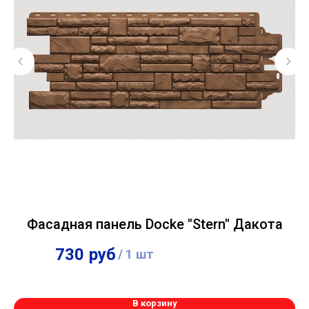
Фасадная панель Docke "Stern" Дакота
730
руб
704
руб
/
1 шт
/
1 шт
В корзину