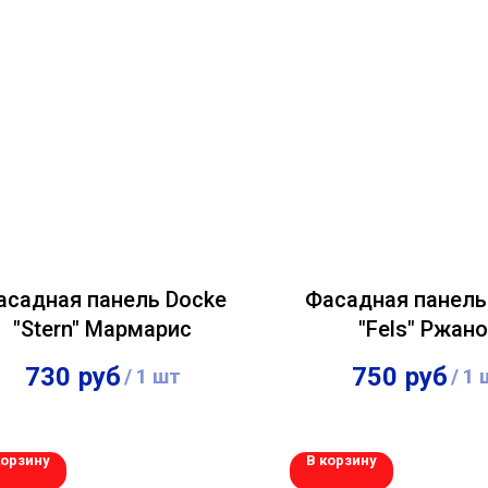
асадная панель Docke
Фасадная панель
"Stern" Мармарис
"Fels" Ржан
730
руб
750
руб
/
1 шт
/
1 
704
руб
706
руб
/
1 шт
/
1 
корзину
В корзину