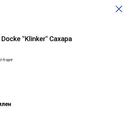
ocke "Klinker" Сахара
/
1 шт
илен