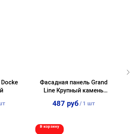
 Docke
Фасадная панель Grand
Ф
ой
Line Крупный камень
Стандарт коричневая
487
руб
шт
/
1 шт
шт
В корзину
В 