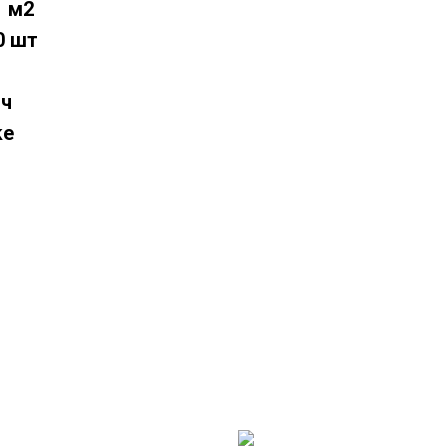
1 м2
0 шт
ич
ke