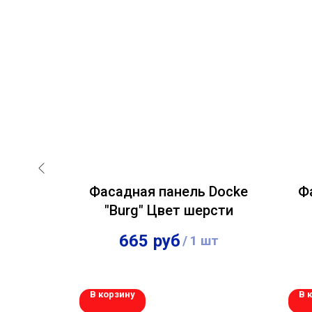
 Docke
Фасадная панель Docke
Ф
ный
"Burg" Цвет шерсти
665
руб
шт
/
1 шт
670
руб
шт
/
1 шт
В корзину
В 