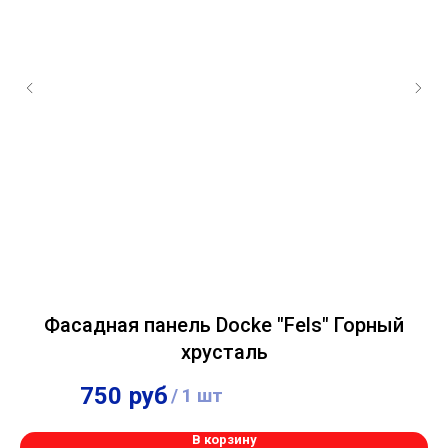
Фасадная панель Docke "Fels" Горный
хрусталь
750
руб
706
руб
/
1 шт
/
1 шт
В корзину