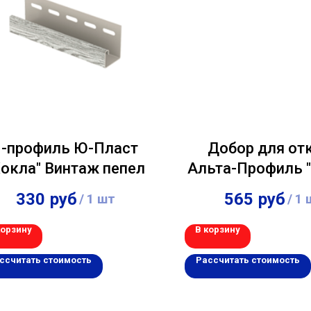
J-профиль Ю-Пласт
Добор для от
Хокла" Винтаж пепел
Альта-Профиль "
Декор" Белосн
330
руб
565
руб
/
1 шт
/
1 
корзину
В корзину
ссчитать стоимость
Рассчитать стоимость