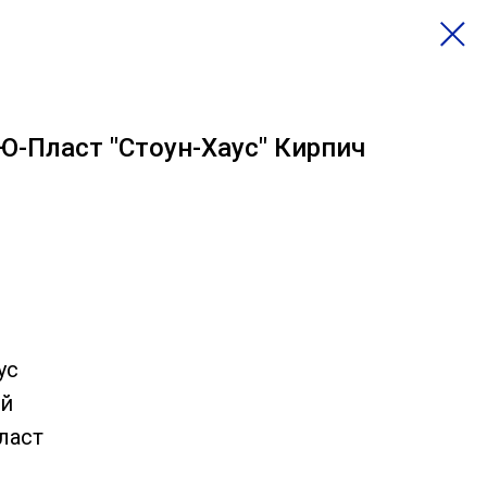
Ю-Пласт "Стоун-Хаус" Кирпич
ус
ый
ласт