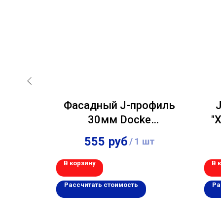
Альта-
Фасадный J-профиль
сик"
30мм Docke
"
ый
Шоколадный 3,00м
555
руб
шт
/
1 шт
В корзину
В 
Рассчитать стоимость
Ра