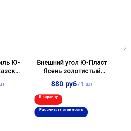
иль Ю-
Внешний угол Ю-Пласт
казская
Ясень золотистый
П
3,00м
880
руб
шт
/
1 шт
В корзину
В 
Рассчитать стоимость
Р