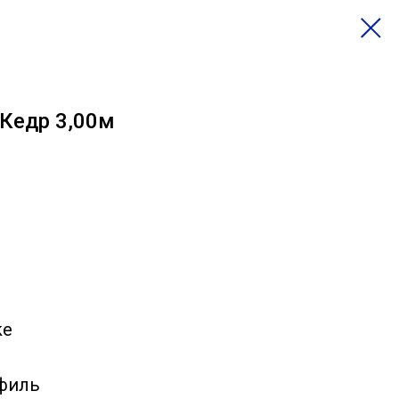
 Кедр 3,00м
ke
офиль