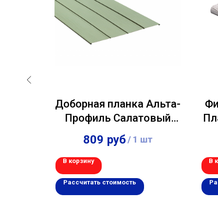
ст Ель
Доборная планка Альта-
Фи
,00м
Профиль Салатовый
Пл
3,00м
809
руб
шт
/
1 шт
В корзину
В 
Рассчитать стоимость
Ра