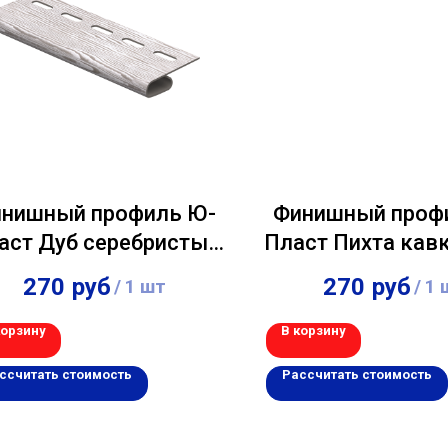
нишный профиль Ю-
Финишный проф
аст Дуб серебристый
Пласт Пихта кав
3,00м
3,00м
270
руб
270
руб
/
1 шт
/
1 
корзину
В корзину
ссчитать стоимость
Рассчитать стоимость