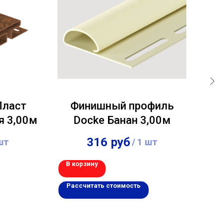
Пласт
Финишный профиль
я 3,00м
Docke Банан 3,00м
П
316
руб
шт
/
1 шт
В корзину
В 
Рассчитать стоимость
Р