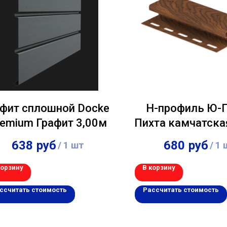
фит сплошной Docke
Н-профиль Ю-
remium Графит 3,00м
Пихта камчатска
638
руб
680
руб
/
1 шт
/
1 
корзину
В корзину
ссчитать стоимость
Рассчитать стоимость