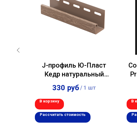
филь
J-профиль Ю-Пласт
Со
 3,00м
Кедр натуральный
P
3,00м
330
руб
шт
/
1 шт
В корзину
В 
Рассчитать стоимость
Ра