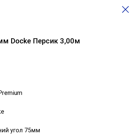
мм Docke Персик 3,00м
 Premium
ke
ний угол 75мм