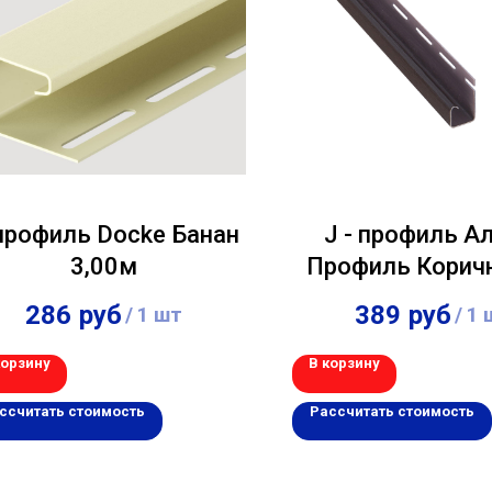
профиль Docke Банан
J - профиль А
3,00м
Профиль Корич
3,00м
286
руб
389
руб
/
1 шт
/
1 
корзину
В корзину
ссчитать стоимость
Рассчитать стоимость