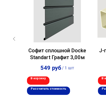
-Пласт
Софит сплошной Docke
J-
,00м
Standart Графит 3,00м
549
руб
шт
/
1 шт
В корзину
В 
Рассчитать стоимость
Ра