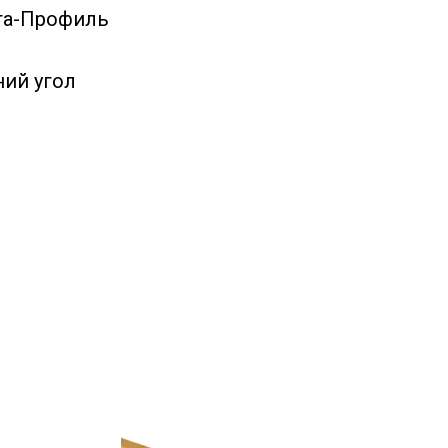
та-Профиль
ний угол