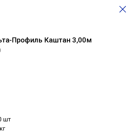
ьта-Профиль Каштан 3,00м
0
0 шт
кг