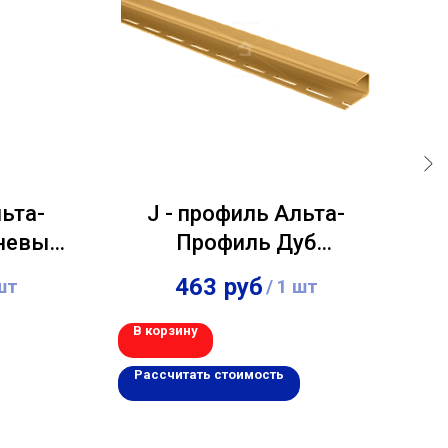
льта-
J - профиль Альта-
невый
Профиль Дуб
золотистый 3,00м
463
руб
шт
/
1 шт
В корзину
В 
Рассчитать стоимость
Р