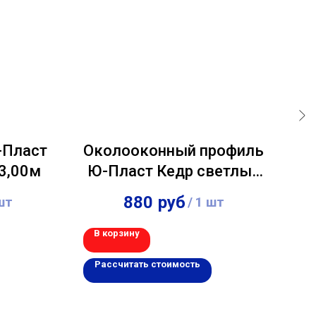
-Пласт
Околооконный профиль
Н-
3,00м
Ю-Пласт Кедр светлый
3,00м
880
руб
шт
/
1 шт
В корзину
В 
Рассчитать стоимость
Р