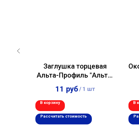
ласт
Заглушка торцевая
Ок
3,00м
Альта-Профиль "Альта-
Борд" Кремовый
11
руб
шт
/
1 шт
(1уп/25шт)
В корзину
В 
Рассчитать стоимость
Ра