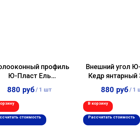
олооконный профиль
Внешний угол Ю
Ю-Пласт Ель
Кедр янтарный 
ирландская 3,00м
880
руб
880
руб
/
1 шт
/
1 
корзину
В корзину
ссчитать стоимость
Рассчитать стоимость