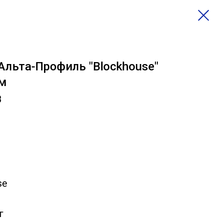
Альта-Профиль "Blockhouse"
0м
8
se
г