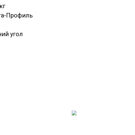
кг
та-Профиль
ний угол