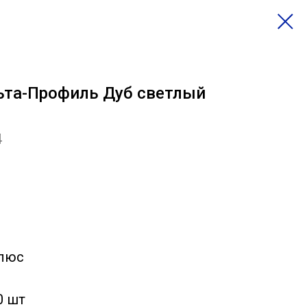
ьта-Профиль Дуб светлый
4
Плюс
0 шт