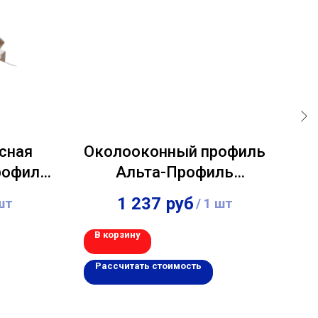
сная
Околооконный профиль
рофиль
Альта-Профиль
П
 м
"Blockhouse" Белый
1 237
руб
шт
/
1 шт
3,00м
В корзину
В 
Рассчитать стоимость
Р