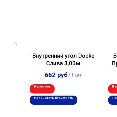
ьта-
Внутренний угол Docke
В
3,00м
Слива 3,00м
П
662
руб
шт
/
1 шт
В корзину
В 
Рассчитать стоимость
Ра