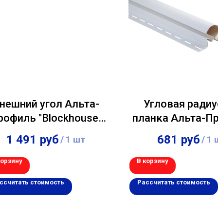
нешний угол Альта-
Угловая радиу
рофиль "Blockhouse"
планка Альта-П
Орех 3,00м
Белый 3,00
1 491
руб
681
руб
/
1 шт
/
1 
корзину
В корзину
ссчитать стоимость
Рассчитать стоимость