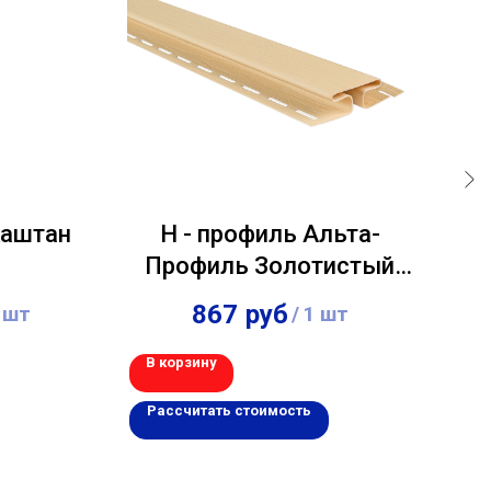
Каштан
H - профиль Альта-
Профиль Золотистый
Ал
3,00м
867
руб
 шт
/
1 шт
В корзину
В 
Рассчитать стоимость
Р