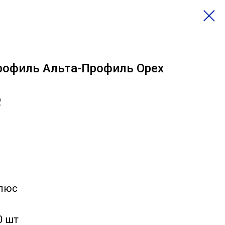
офиль Альта-Профиль Орех
2
Плюс
0 шт