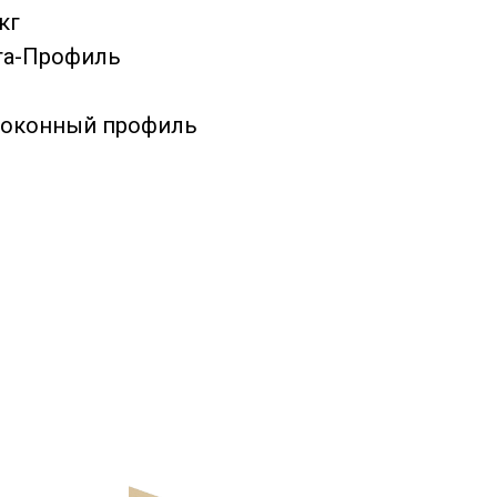
кг
та-Профиль
ооконный профиль