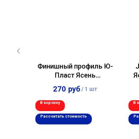
ласт
Финишный профиль Ю-
я 3,00м
Пласт Ясень
Я
золотистый 3,00м
270
руб
шт
/
1 шт
В корзину
В 
Рассчитать стоимость
Ра