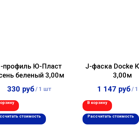
J-профиль Ю-Пласт
J-фаска Docke 
сень беленый 3,00м
3,00м
330
руб
1 147
руб
/
1 шт
/
1
корзину
В корзину
ссчитать стоимость
Рассчитать стоимость