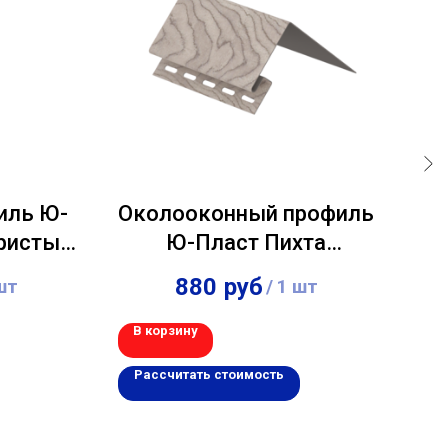
иль Ю-
Околооконный профиль
ристый
Ю-Пласт Пихта
сахалинская 3,00м
Ал
880
руб
шт
/
1 шт
Бо
В корзину
В 
Рассчитать стоимость
Р