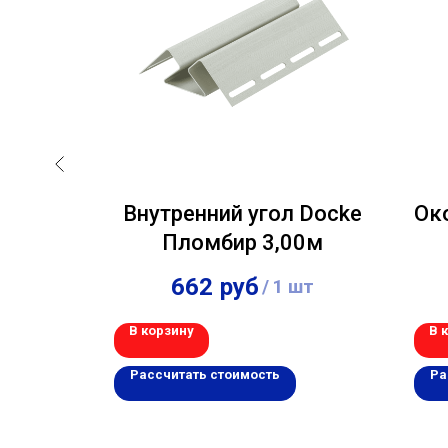
Внутренний угол Docke
Ок
й 50
Пломбир 3,00м
Альта-
662
руб
шт
/
1 шт
3,00м
В корзину
В 
Рассчитать стоимость
Ра