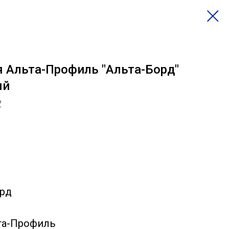
я Альта-Профиль "Альта-Борд"
ый
2
орд
та-Профиль