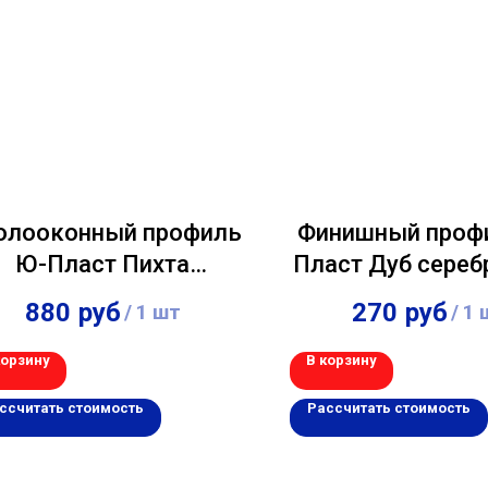
олооконный профиль
Финишный проф
Ю-Пласт Пихта
Пласт Дуб сереб
камчатская 3,00м
3,00м
880
руб
270
руб
/
1 шт
/
1 
корзину
В корзину
ссчитать стоимость
Рассчитать стоимость