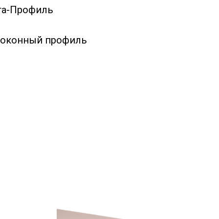
та-Профиль
ооконный профиль