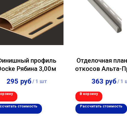
Финишный профиль
Отделочная план
Docke Рябина 3,00м
откосов Альта-
Белый 3,0
295
руб
363
руб
/
1 шт
/
1 
корзину
В корзину
ссчитать стоимость
Рассчитать стоимость