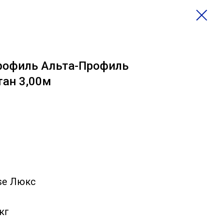
рофиль Альта-Профиль
тан 3,00м
se Люкс
кг