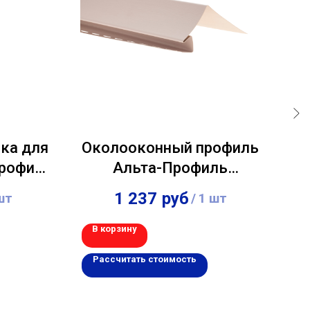
ка для
Околооконный профиль
Профиль
Альта-Профиль
Ал
0м
"Blockhouse"
1 237
руб
шт
/
1 шт
Персиковый 3,00м
В корзину
В 
Рассчитать стоимость
Р