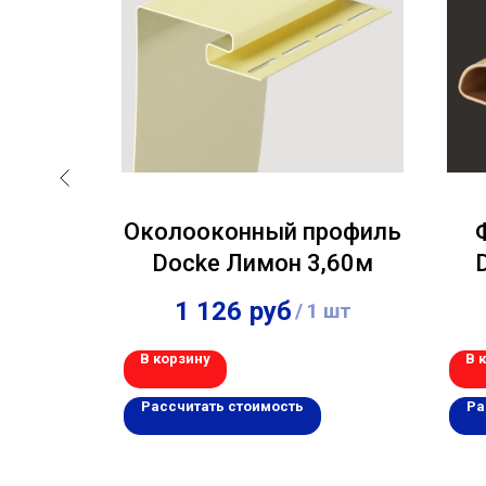
ьта-
Околооконный профиль
невый
Docke Лимон 3,60м
1 126
руб
шт
/
1 шт
В корзину
В 
Рассчитать стоимость
Ра