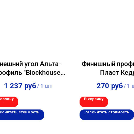
нешний угол Альта-
Финишный проф
рофиль "Blockhouse"
Пласт Кед
Золотистый 3,00м
натуральный 3
1 237
руб
270
руб
/
1 шт
/
1 
корзину
В корзину
ссчитать стоимость
Рассчитать стоимость