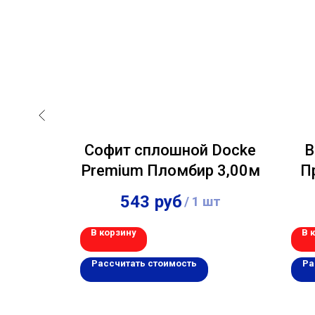
л Ю-
Софит сплошной Docke
В
еный
Premium Пломбир 3,00м
П
543
руб
шт
/
1 шт
В корзину
В 
Рассчитать стоимость
Ра