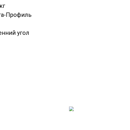
кг
та-Профиль
енний угол