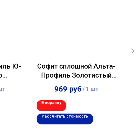
иль Ю-
Софит сплошной Альта-
С
р
Профиль Золотистый
St
,00м
3,00м
969
руб
шт
/
1 шт
В корзину
В 
Рассчитать стоимость
Р