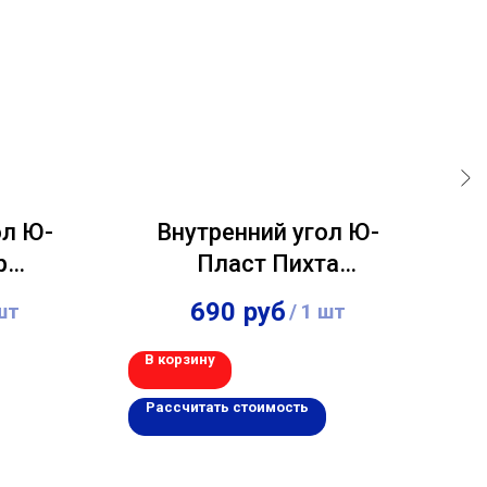
ол Ю-
Внутренний угол Ю-
С
р
Пласт Пихта
P
,00м
камчатская 3,00м
690
руб
шт
/
1 шт
В корзину
В 
Рассчитать стоимость
Р