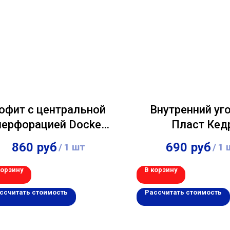
офит с центральной
Внутренний уг
перфорацией Docke
Пласт Кед
Рябина 3,00м
натуральный 3
860
руб
690
руб
/
1 шт
/
1 
корзину
В корзину
ссчитать стоимость
Рассчитать стоимость