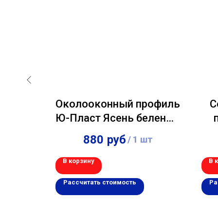
рофиль
Околооконный профиль
С
 Орех
Ю-Пласт Ясень беленый
3,00м
880
руб
 шт
/
1 шт
В корзину
В 
Рассчитать стоимость
Ра