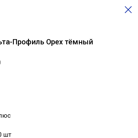
ьта-Профиль Орех тёмный
0
Плюс
0 шт