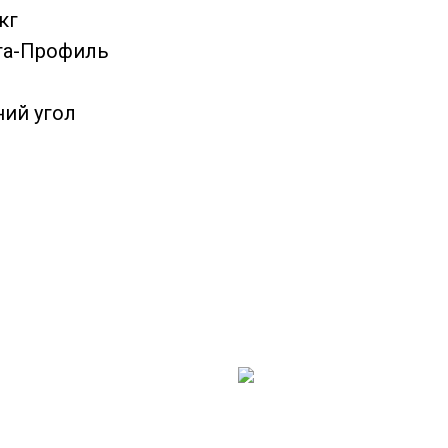
кг
та-Профиль
ний угол