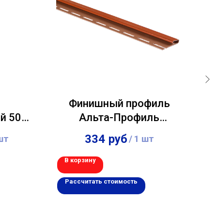
Финишный профиль
й 50
Альта-Профиль
Альта-
Кирпичный 3,00м
П
334
руб
шт
/
1 шт
,00м
В корзину
В 
Рассчитать стоимость
Р