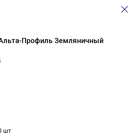
 Альта-Профиль Земляничный
5
а
0 шт