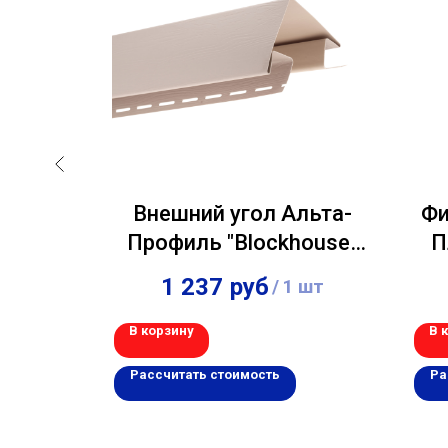
ьта-
Внешний угол Альта-
Фи
евый
Профиль "Blockhouse"
П
Персиковый 3,00м
1 237
руб
шт
/
1 шт
В корзину
В 
Рассчитать стоимость
Ра