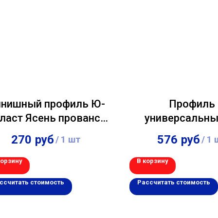
нишный профиль Ю-
Профиль
ласт Ясень прованс
универсальны
зеленый 3,00м
Альта-Профиль "
270
руб
576
руб
/
1 шт
/
1 
Борд" Белый 3
корзину
В корзину
ссчитать стоимость
Рассчитать стоимость