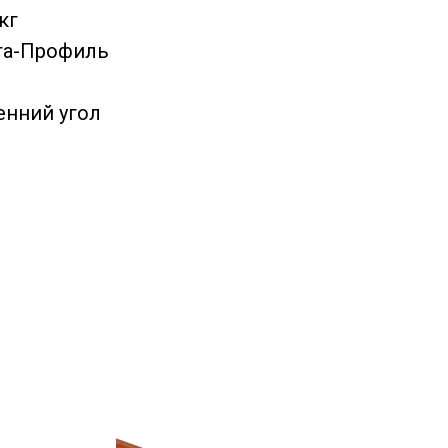
кг
та-Профиль
енний угол