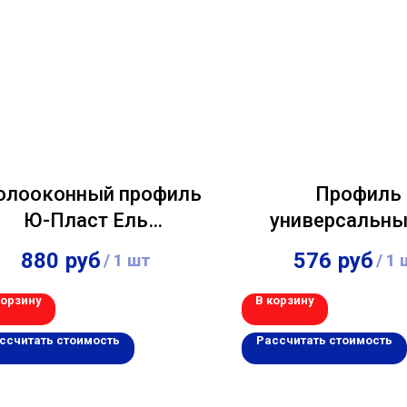
олооконный профиль
Профиль
Ю-Пласт Ель
универсальны
балтийская 3,00м
Альта-Профиль "
880
руб
576
руб
/
1 шт
/
1 
Борд" Светл
коричневый 3
корзину
В корзину
ссчитать стоимость
Рассчитать стоимость