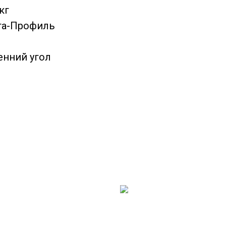
кг
та-Профиль
енний угол