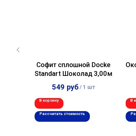
Docke
Софит сплошной Docke
Ок
0,40м
Standart Шоколад 3,00м
549
руб
шт
/
1 шт
В корзину
В 
Рассчитать стоимость
Ра