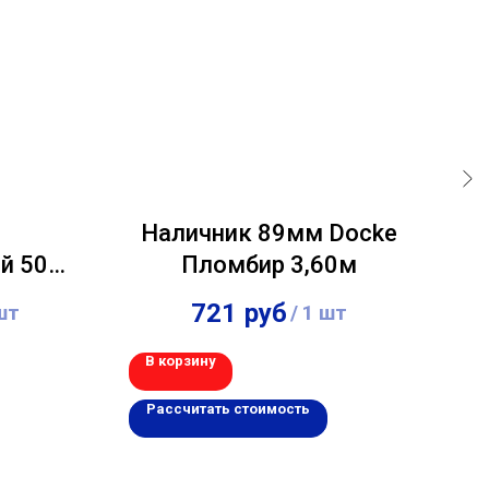
Наличник 89мм Docke
й 50
Пломбир 3,60м
Альта-
721
руб
шт
/
1 шт
о-
,00м
В корзину
В 
Рассчитать стоимость
Р