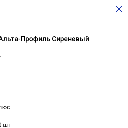
 Альта-Профиль Сиреневый
7
Плюс
0 шт