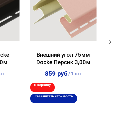
cke
Внешний угол 75мм
00м
Docke Персик 3,00м
859
руб
шт
/
1 шт
В корзину
В 
Рассчитать стоимость
Р