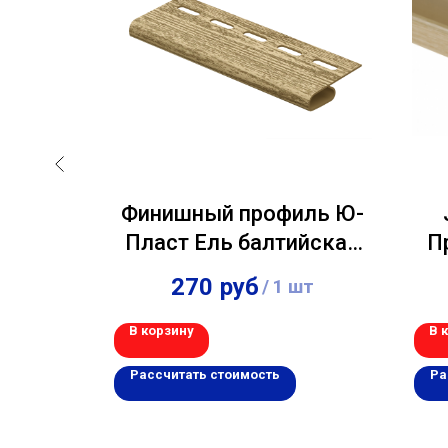
ьта-
Финишный профиль Ю-
3,00м
Пласт Ель балтийская
П
3,00м
270
руб
шт
/
1 шт
В корзину
В 
Рассчитать стоимость
Ра