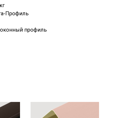
кг
та-Профиль
ооконный профиль