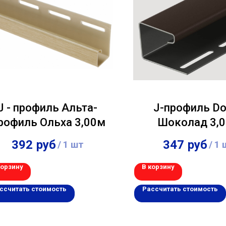
J - профиль Альта-
J-профиль Do
рофиль Ольха 3,00м
Шоколад 3,
392
руб
347
руб
/
1 шт
/
1 
корзину
В корзину
ссчитать стоимость
Рассчитать стоимость