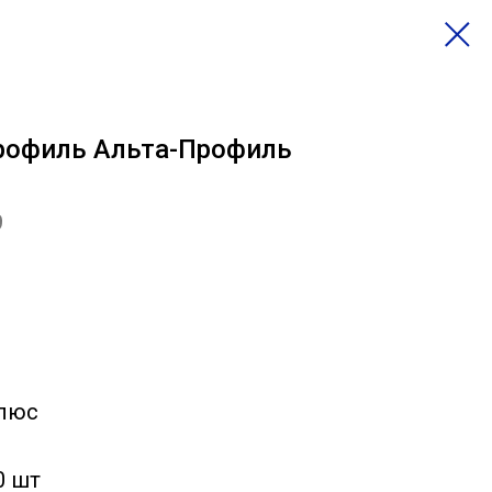
рофиль Альта-Профиль
9
Плюс
0 шт