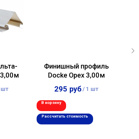
льта-
Финишный профиль
В
 3,00м
Docke Орех 3,00м
К
295
руб
 шт
/
1 шт
В корзину
В 
Рассчитать стоимость
Р