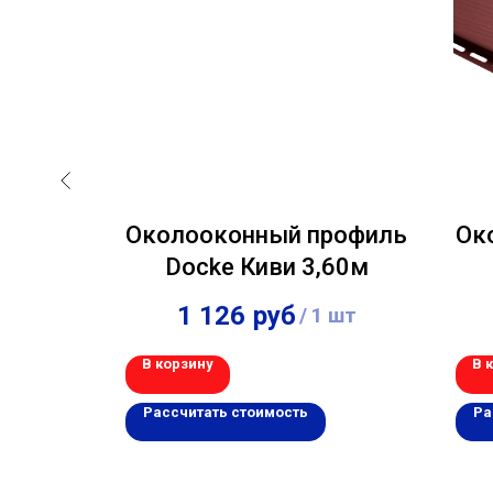
льной
Околооконный профиль
Ок
ocke
Docke Киви 3,60м
 3,00м
1 126
руб
шт
/
1 шт
В корзину
В 
Рассчитать стоимость
Ра