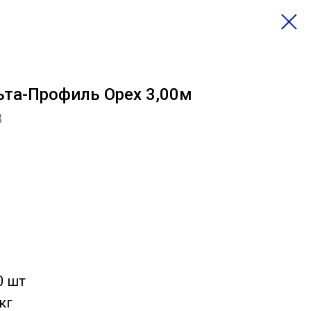
ьта-Профиль Орех 3,00м
8
0 шт
кг