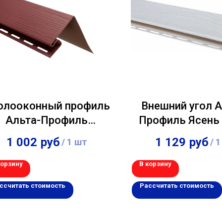
олооконный профиль
Внешний угол А
Альта-Профиль
Профиль Ясень
Гранатовый 3,00м
1 002
руб
1 129
руб
/
1 шт
/
1
корзину
В корзину
ссчитать стоимость
Рассчитать стоимость