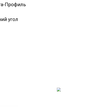
та-Профиль
ний угол