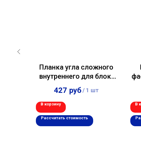
ожного
Планка угла сложного
ля
внутреннего для блок-
фа
ПСП)
хауса и евробруса
и 
427
руб
шт
/
1 шт
8 мм
2000х75х32 мм
В корзину
В 
Рассчитать стоимость
Ра