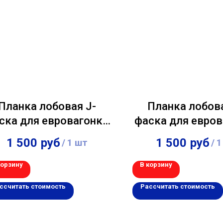
Планка лобовая J-
Планка лобова
ска для евровагонки
фаска для евров
софита 2000х200х18
и софита 2000х
1 500
руб
1 500
руб
/
1 шт
/
1
мм
мм
корзину
В корзину
ссчитать стоимость
Рассчитать стоимость