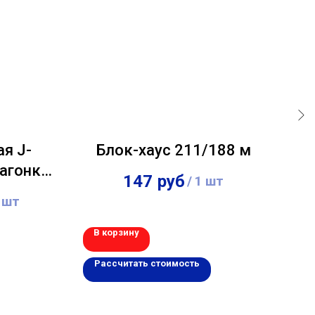
я J-
Блок-хаус 211/188 м
П
агонки
н
147
руб
/
1 шт
150х18
 шт
В корзину
В 
Рассчитать стоимость
Р