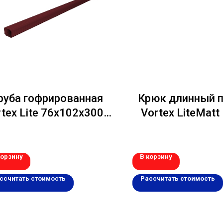
руба гофрированная
Крюк длинный 
rtex Lite 76х102х3000
Vortex LiteMatt
мм PE RAL 3005
темно-коричн
корзину
В корзину
ссчитать стоимость
Рассчитать стоимость