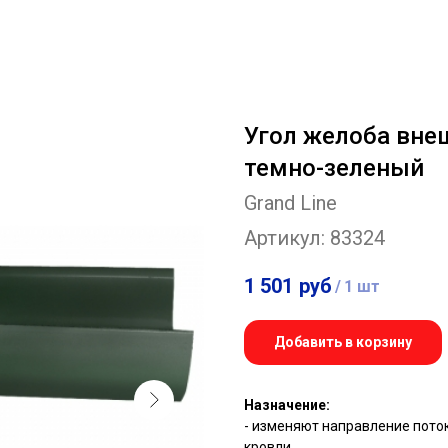
Угол желоба внеш
темно-зеленый
Grand Line
Артикул:
83324
1 501
руб
/
1 шт
Добавить в корзину
Назначение:
- изменяют направление поток
кровли.