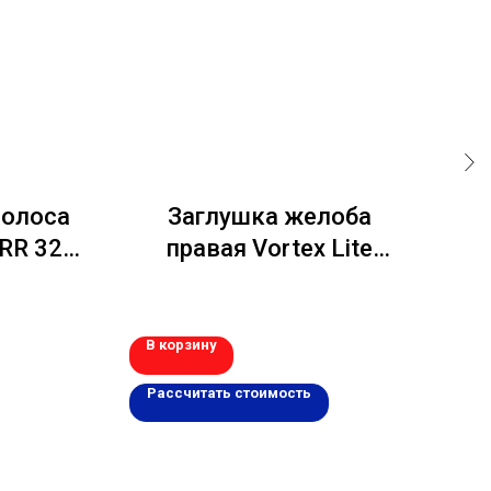
полоса
Заглушка желоба
К
 RR 32
правая Vortex Lite
го
евый
130мм RAL 7024
В корзину
В 
Рассчитать стоимость
Р