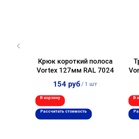
Grand
Крюк короткий полоса
Т
 8004
Vortex 127мм RAL 7024
Vo
154
руб
 шт
/
1 шт
В корзину
В 
Рассчитать стоимость
Ра