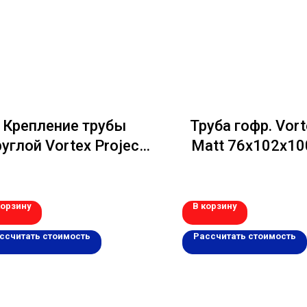
Крепление трубы
Труба гофр. Vort
углой Vortex Project
Matt 76х102х1
46мм на дерево RAL
RAL 9005 че
8017
корзину
В корзину
ссчитать стоимость
Рассчитать стоимость