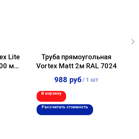
ex Lite
Труба прямоугольная
Уг
000 мм
Vortex Matt 2м RAL 7024
Vo
рный
988
руб
/
1 шт
В корзину
В 
Рассчитать стоимость
Р