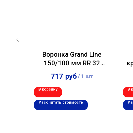
тренний
Воронка Grand Line
L 3011
150/100 мм RR 32
кр
сный
темно-коричневый
1
717
руб
 шт
/
1 шт
В корзину
В 
Рассчитать стоимость
Ра