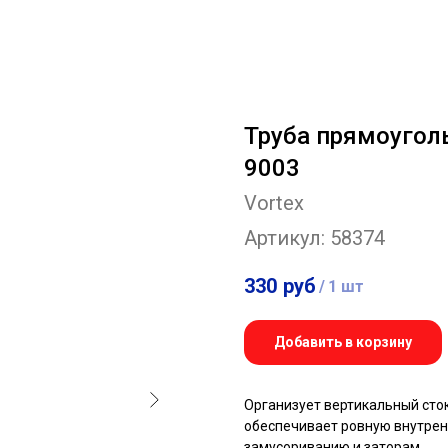
Труба прямоуголь
9003
Vortex
Артикул:
58374
330
руб
/
1 шт
Добавить в корзину
Организует вертикальный ст
обеспечивает ровную внутрен
замусориванию и заторам.