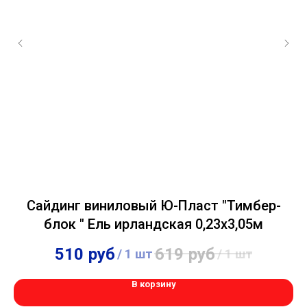
Сайдинг виниловый Ю-Пласт "Тимбер-
блок " Ель ирландская 0,23х3,05м
510
руб
619
руб
/
1 шт
/
1 шт
В корзину