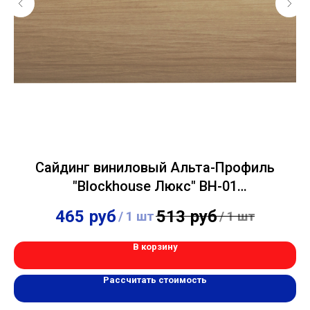
Сайдинг виниловый Альта-Профиль
"Blockhouse Люкс" BH-01
однопереломный Каштан 0,2х3,1м
465
руб
513
руб
/
1 шт
/
1 шт
В корзину
Рассчитать стоимость