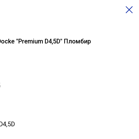
ocke "Premium D4,5D" Пломбир
б
D4,5D