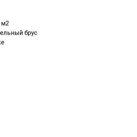
 м2
бельный брус
ke