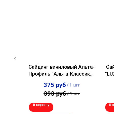
й Docke
Сайдинг виниловый Альта-
Са
Лимон
Профиль "Альта-Классика"
"LU
Земляничный 0,23х3,66м
375
руб
шт
/
1 шт
393
руб
шт
/
1 шт
В корзину
В 