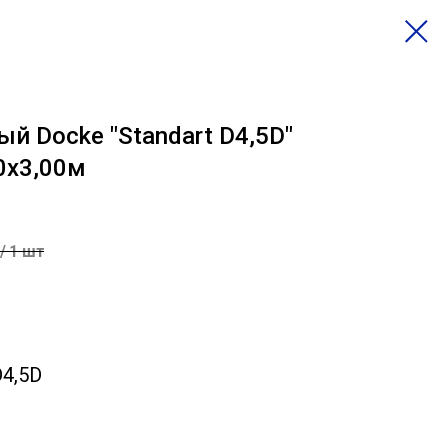
й Docke "Standart D4,5D"
0х3,00м
/
1 шт
D4,5D