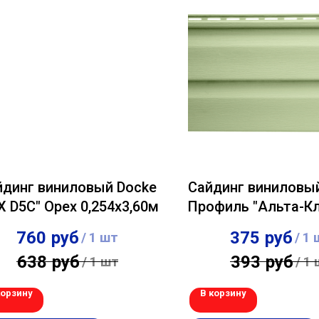
йдинг виниловый Docke
Сайдинг виниловы
X D5C" Орех 0,254х3,60м
Профиль "Альта-К
Салатовый 0,23х
760
руб
375
руб
/
1 шт
/
1 
638
руб
393
руб
/
1 шт
/
1 
корзину
В корзину