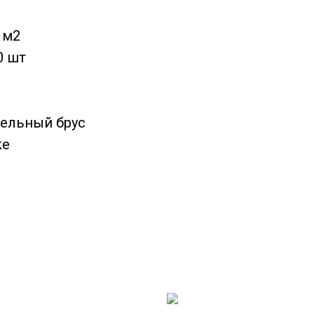
 м2
0 шт
бельный брус
ke