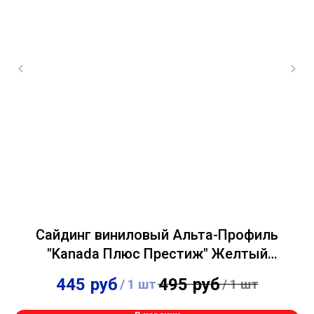
Сайдинг виниловый Альта-Профиль
"Kanada Плюс Престиж" Желтый
0,23х3,66м
445
руб
495
руб
/
1 шт
/
1 шт