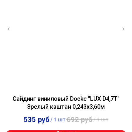
Сайдинг виниловый Docke "LUX D4,7T"
В
Зрелый каштан 0,243х3,60м
535
руб
692
руб
/
1 шт
/
1 шт