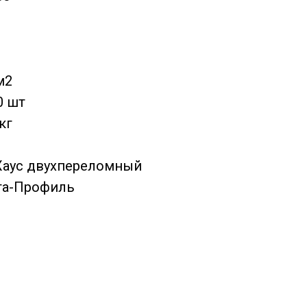
м2
0 шт
кг
Хаус двухпереломный
та-Профиль