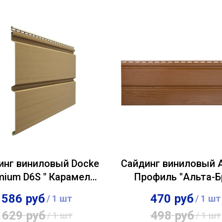
инг виниловый Docke
Сайдинг виниловый 
mium D6S " Карамель
Профиль "Альта-Б
0,3х3,60м
Премиум" Дуб све
586
руб
470
руб
/
1 шт
/
1 шт
0,26х3,00м
629
руб
498
руб
/
1 шт
/
1 шт