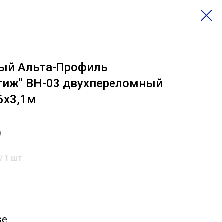
ый Альта-Профиль
стиж" BH-03 двухпереломный
6х3,1м
9
/
1 шт
se