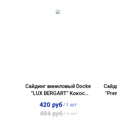
Сайдинг виниловый Docke
Сайд
"LUX BERGART" Кокос
"Pre
0,285х1,809м
420
руб
/
1 шт
484
руб
/
1 шт