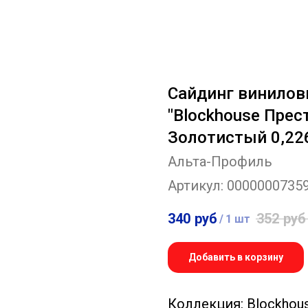
Сайдинг винилов
"Blockhouse Пре
Золотистый 0,22
Альта-Профиль
Артикул:
0000000735
340
руб
352
руб
/
1 шт
Добавить в корзину
Коллекция: Blockhou