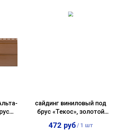
Альта-
сайдинг виниловый под
рус
брус «Текос», золотой
тлый
песок
472
руб
/
1 шт