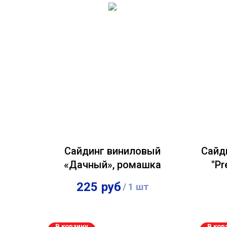
Сайдинг виниловый
Сайд
«Дачный», ромашка
"Pr
225
руб
/
1 шт
В корзину
В кор