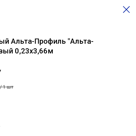
ый Альта-Профиль "Альта-
вый 0,23х3,66м
7
/
1 шт
а