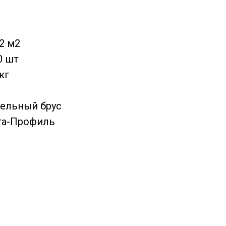
2 м2
0 шт
кг
бельный брус
та-Профиль