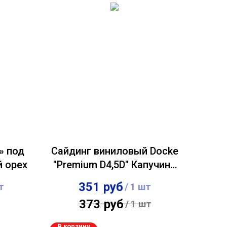
» под
Сайдинг виниловый Docke
й орех
"Premium D4,5D" Капучино
0,232х3,60м
351
руб
т
/
1 шт
373
руб
/
1 шт
В корзину