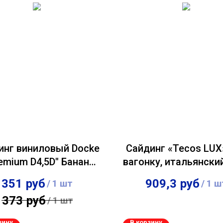
инг виниловый Docke
Сайдинг «Tecos LUX
emium D4,5D" Банан
вагонку, итальянски
0,232х3,60м
351
руб
909,3
руб
/
1 шт
/
1 ш
373
руб
/
1 шт
зину
В корзину