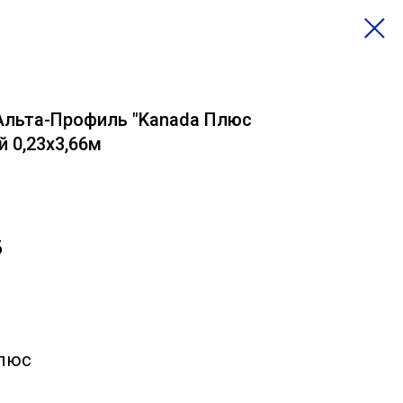
Альта-Профиль "Kanada Плюс
 0,23х3,66м
б
Плюс