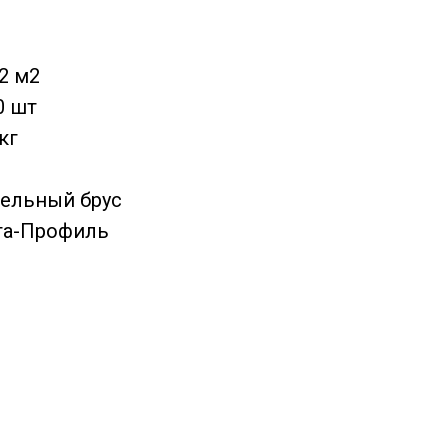
2 м2
0 шт
кг
бельный брус
та-Профиль