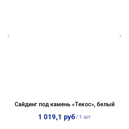
D"
Сайдинг под камень «Текос», белый
В
1 019,1
руб
/
1 шт