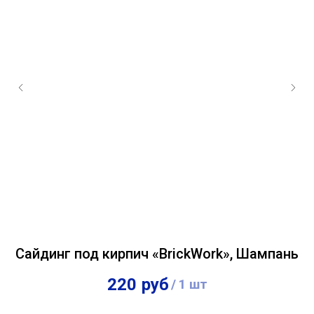
Сайдинг под кирпич «BrickWork», Шампань
220
руб
/
1 шт