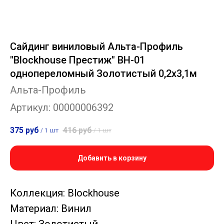
Сайдинг виниловый Альта-Профиль
"Blockhouse Престиж" BH-01
однопереломный Золотистый 0,2х3,1м
Альта-Профиль
Артикул:
00000006392
375
руб
416
руб
/
1 шт
/
1 шт
Добавить в корзину
Коллекция: Blockhouse
Материал: Винил