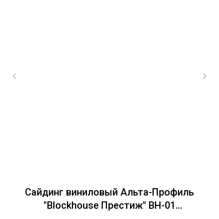
,
Сайдинг виниловый Альта-Профиль
"Blockhouse Престиж" BH-01
однопереломный Персиковый 0,2х3,1м