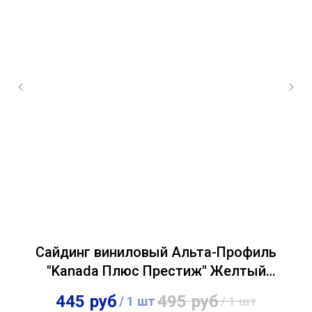
,
Сайдинг виниловый Альта-Профиль
"Kanada Плюс Престиж" Желтый
0,23х3,66м
445
руб
495
руб
/
1 шт
/
1 шт