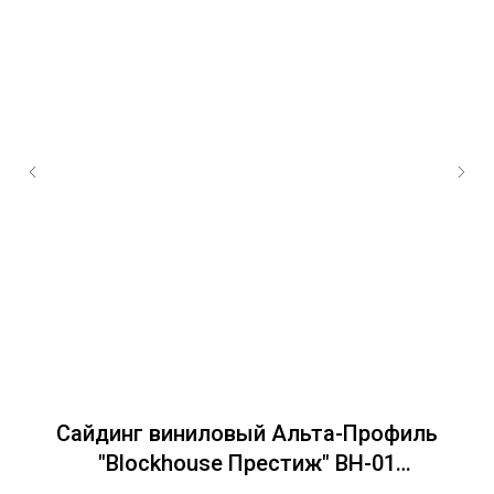
Сайдинг виниловый Альта-Профиль
С
"Blockhouse Престиж" BH-01
однопереломный Бежевый 0,2х3,1м