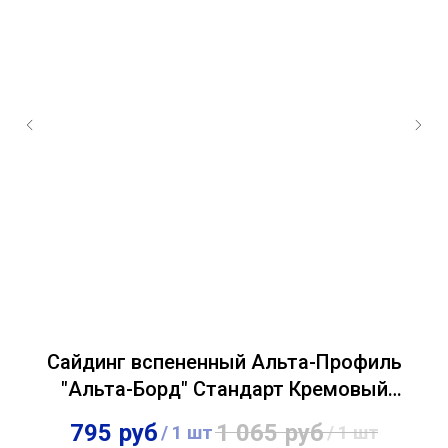
Сайдинг вспененный Альта-Профиль
ый
"Альта-Борд" Стандарт Кремовый
0,18х3,00м
795
руб
1 065
руб
/
1 шт
/
1 шт