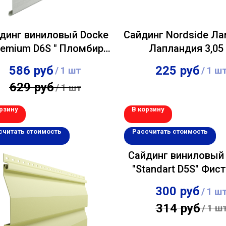
динг виниловый Docke
Сайдинг Nordside Л
remium D6S " Пломбир
Лапландия 3,05
0,3х3,60м
586
руб
225
руб
/
1 шт
/
1 ш
629
руб
/
1 шт
рзину
В корзину
считать стоимость
Рассчитать стоимость
Сайдинг виниловый
"Standart D5S" Фис
0,255х3,00м
300
руб
/
1 ш
314
руб
/
1 ш