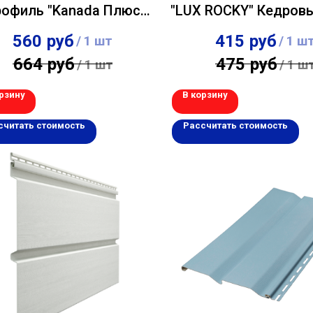
офиль "Kanada Плюс
"LUX ROCKY" Кедров
емиум" Орех-темный
0,285×1,787м
560
руб
415
руб
/
1 шт
/
1 ш
0,23х3,66м
664
руб
475
руб
/
1 шт
/
1 ш
рзину
В корзину
считать стоимость
Рассчитать стоимость