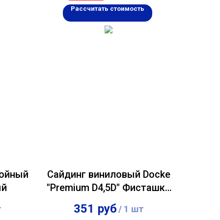
Рассчитать стоимость
лойный
Сайдинг виниловый Docke
ый
"Premium D4,5D" Фисташки
0,232х3,60м
351
руб
т
/
1 шт