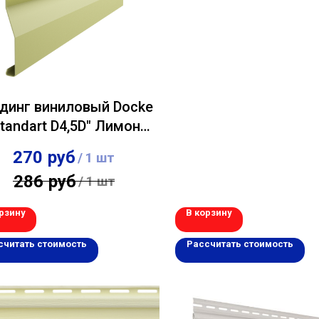
динг виниловый Docke
Standart D4,5D" Лимон
0,230х3,00м
270
руб
/
1 шт
286
руб
/
1 шт
рзину
В корзину
считать стоимость
Рассчитать стоимость