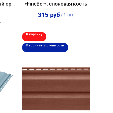
ый орех
«FineBer», слоновая кость
315
руб
т
/
1 шт
т
В корзину
Рассчитать стоимость