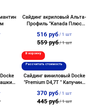
амантин
Сайдинг акриловый Альта-
 м
Профиль "Kanada Плюс
Премиум" Красный
516
руб
т
/
1 шт
0,23х3,66м
559
руб
/
1 шт
В корзину
Рассчитать стоимость
 Docke
Сайдинг виниловый Docke
ташки
"Premium D4,7T " Капучино
0,243х3,60м
370
руб
т
/
1 шт
445
руб
т
/
1 шт