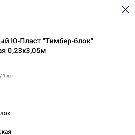
ый Ю-Пласт "Тимбер-блок"
я 0,23х3,05м
/
1 шт
блок
ская