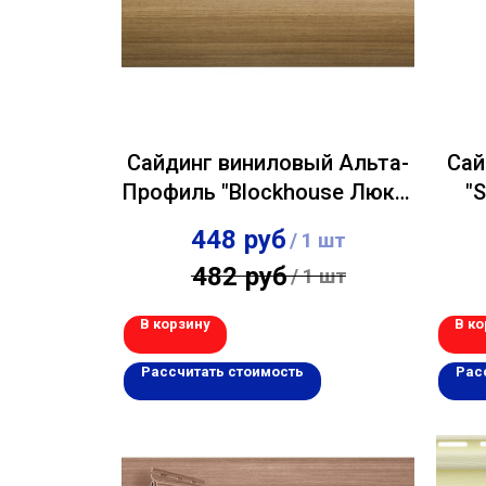
Сайдинг виниловый Альта-
Сай
Профиль "Blockhouse Люкс"
"
BH-03 двухпереломный
448
руб
/
1 шт
Каштан 0,226х3,00м
482
руб
/
1 шт
В корзину
В ко
Рассчитать стоимость
Рас