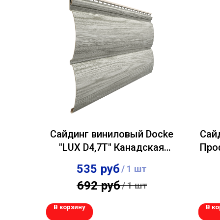
Сайдинг виниловый Docke
Сай
"LUX D4,7T" Канадская
Про
береза 0,243х3,60м
535
руб
/
1 шт
692
руб
/
1 шт
В корзину
В ко