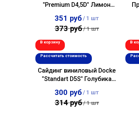
"Premium D4,5D" Лимон
Пр
0,232х3,60м
Пр
351
руб
/
1 шт
373
руб
/
1 шт
В корзину
В ко
Рассчитать стоимость
Рас
Сайдинг виниловый Docke
"Standart D5S" Голубика
0,255х3,00м
300
руб
/
1 шт
314
руб
/
1 шт