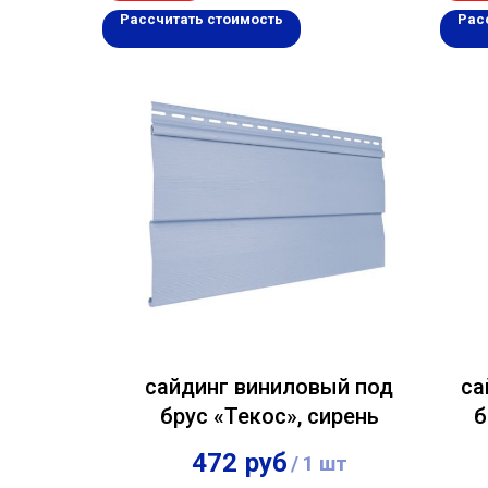
Рассчитать стоимость
Рас
сайдинг виниловый под
са
брус «Текос», сирень
б
472
руб
/
1 шт