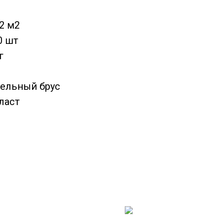
2 м2
0 шт
г
бельный брус
ласт