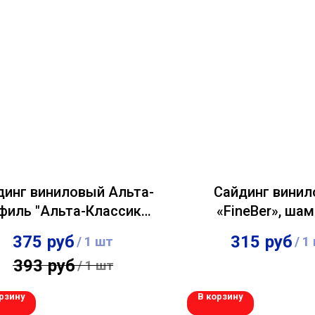
динг виниловый Альта-
Сайдинг вини
филь "Альта-Классика"
«FineBer», ша
Белый 0,23х3,66м
375
руб
315
руб
/
1 шт
/
1
393
руб
/
1 шт
рзину
В корзину