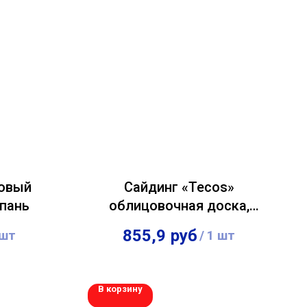
ловый
Сайдинг «Tecos»
мпань
облицовочная доска,
бразильская вишня
855,9
руб
 шт
/
1 шт
В корзину