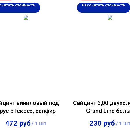
считать стоимость
Рассчитать стоимость
йдинг виниловый под
Сайдинг 3,00 двухс
рус «Текос», сапфир
Grand Line бел
472
руб
230
руб
/
1 шт
/
1 ш