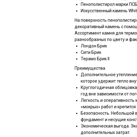
Пенополистирол марки ПСБ-
Искусственный камень White
На поверхность пенополистиро
декоративный камень с помощ
Ассортимент камня для термо
разнообразных по цвету и фак
Лондон Брик
Сити Брик
Терамо Брик II
Преимущества
Дополнительное утепление
которое удержит тепло вну
Круглогодичная облицовка
год вне зависимости от по
Легкость и оперативность 
«мокрых» работ и крепится 
Безопасность. Небольшой 
фундамент и несущие конс
Экономическая выгода. Эк
дополнительных затрат.