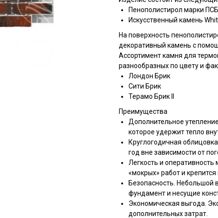
Пенополистирол марки ПСБ-
Искусственный камень White
На поверхность пенополистиро
декоративный камень с помощ
Ассортимент камня для термо
разнообразных по цвету и фак
Лондон Брик
Сити Брик
Терамо Брик II
Преимущества
Дополнительное утепление
которое удержит тепло вну
Круглогодичная облицовка
год вне зависимости от по
Легкость и оперативность 
«мокрых» работ и крепится 
Безопасность. Небольшой 
фундамент и несущие конс
Экономическая выгода. Эк
дополнительных затрат.