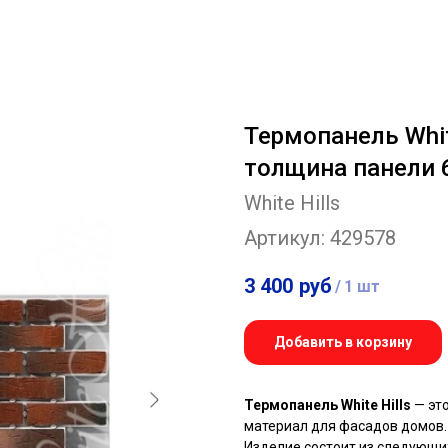
Термопанель Whit
толщина панели 
White Hills
Артикул:
429578
3 400
руб
/
1 шт
Добавить в корзину
Термопанель White Hills
— эт
материал для фасадов домов.
Изделие состоит из следующи