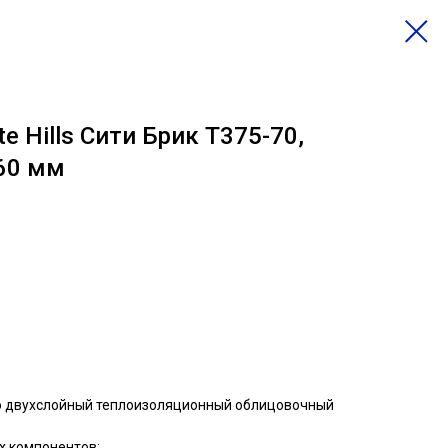
e Hills Сити Брик Т375-70,
60 мм
о двухслойный теплоизоляционный облицовочный
х компонентов: