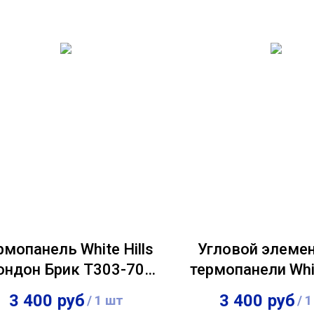
рмопанель White Hills
Угловой элемен
ондон Брик Т303-70,
термопанели Whit
лщина панели 60 мм
Сити Брик Т37
3 400
руб
3 400
руб
/
1 шт
/
1
толщина панели