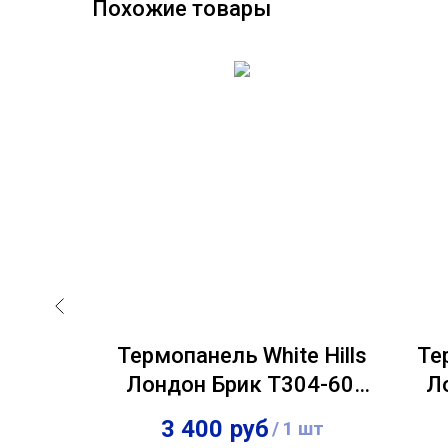
Похожие товары
e Hills
Термопанель White Hills
Те
362-10,
Лондон Брик Т304-60,
Л
 60 мм
толщина панели 60 мм
то
3 400
руб
 шт
/
1 шт