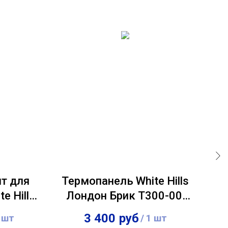
т для
Термопанель White Hills
Те
e Hills
Лондон Брик Т300-00,
Те
5-05,
толщина панели 60 мм
т
3 400
руб
 шт
/
1 шт
 60 мм