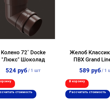
Колено 72˚ Docke
Желоб Классик
"Люкс" Шоколад
ПВХ Grand Lin
зелёный (RAL 
524
руб
589
руб
/
1 шт
/
1 
корзину
В корзину
ссчитать стоимость
Рассчитать стоимость