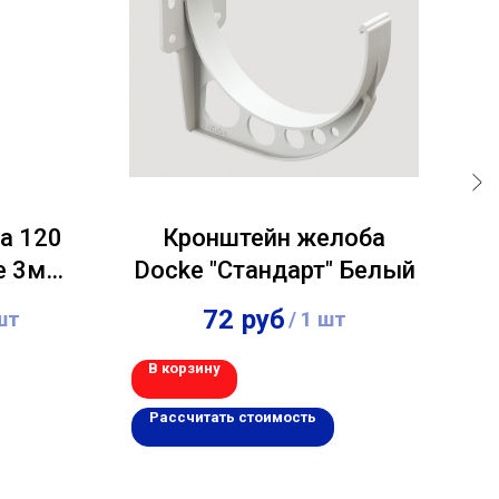
а 120
Кронштейн желоба
e 3м
Docke "Стандарт" Белый
6005)
72
руб
шт
/
1 шт
В корзину
В 
Рассчитать стоимость
Р