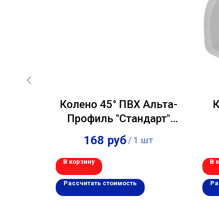
 135°
Колено 45° ПВХ Альта-
К
 Графит
Профиль "Стандарт"
Белый
168
руб
 шт
/
1 шт
В корзину
В 
Рассчитать стоимость
Ра