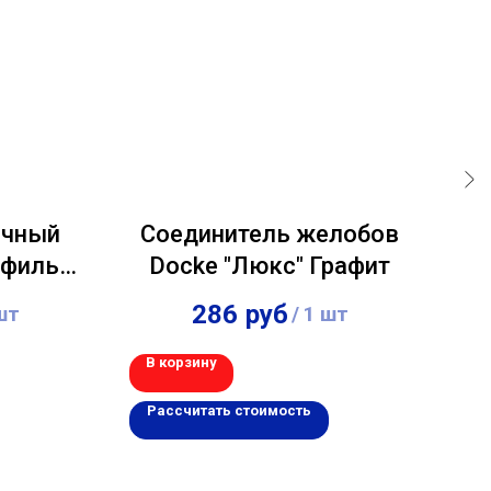
очный
Соединитель желобов
офиль
Docke "Люкс" Графит
D
 3м
286
руб
шт
/
1 шт
В корзину
В 
Рассчитать стоимость
Р