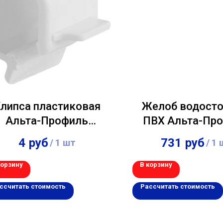
липса пластиковая
Желоб водост
Альта-Профиль
ПВХ Альта-Пр
"Стандарт" Белый
"Элит" Белый
4
руб
731
руб
/
1 шт
/
1 
(уп.-200шт)
корзину
В корзину
ссчитать стоимость
Рассчитать стоимость